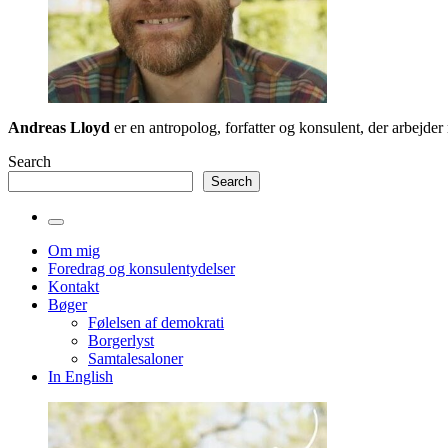
Andreas Lloyd
er en antropolog, forfatter og konsulent, der arbejd
Search
Search
Toggle
the
Om mig
search
Foredrag og konsulentydelser
field
Kontakt
Bøger
Følelsen af demokrati
Borgerlyst
Samtalesaloner
In English