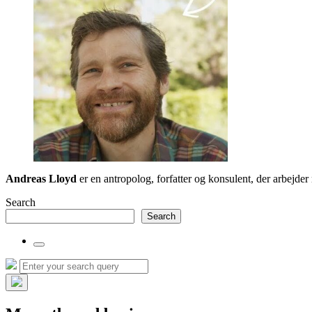
Andreas Lloyd
er en antropolog, forfatter og konsulent, der arbejd
Search
Search
Toggle
the
Search
Search
search
for:
field
Hide
the