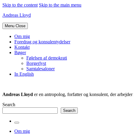
Skip to the content
Skip to the main menu
Andreas Lloyd
Menu
Close
Om mig
Foredrag og konsulentydelser
Kontakt
Bøger
Følelsen af demokrati
Borgerlyst
Samtalesaloner
In English
Andreas Lloyd
er en antropolog, forfatter og konsulent, der arbejd
Search
Search
Toggle
the
Om mig
search