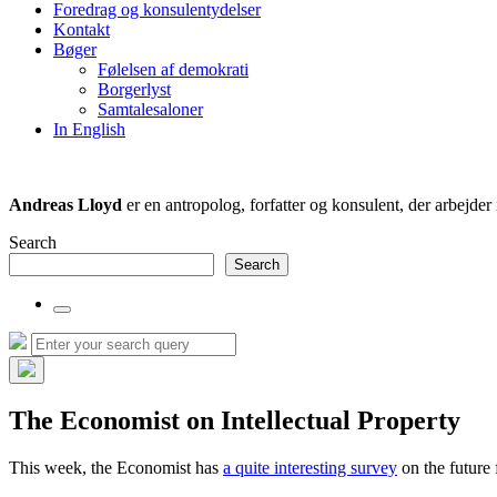
Foredrag og konsulentydelser
field
Kontakt
Bøger
Følelsen af demokrati
Borgerlyst
Samtalesaloner
In English
Andreas Lloyd
er en antropolog, forfatter og konsulent, der arbejd
Search
Search
Toggle
the
Search
Search
search
for:
field
Hide
the
The Economist on Intellectual Property
search
overlay
This week, the Economist has
a quite interesting survey
on the future 