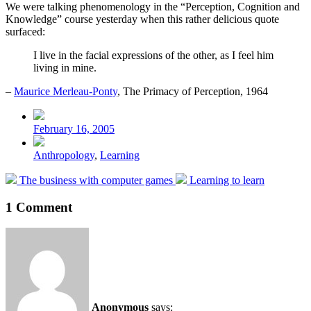
We were talking phenomenology in the “Perception, Cognition and
Knowledge” course yesterday when this rather delicious quote
surfaced:
I live in the facial expressions of the other, as I feel him
living in mine.
–
Maurice Merleau-Ponty
, The Primacy of Perception, 1964
Post
date
February 16, 2005
Posted
Anthropology
,
Learning
in
Previous
Next
The business with computer games
Learning to learn
post:
post:
1 Comment
Anonymous
says: