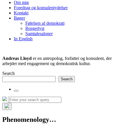
the
Om mig
search
Foredrag og konsulentydelser
field
Kontakt
Bøger
Følelsen af demokrati
Borgerlyst
Samtalesaloner
In English
Andreas Lloyd
er en antropolog, forfatter og konsulent, der
arbejder med engagement og demokratisk kultur.
Search
Search
Toggle
the
Search
Search
search
for:
field
Hide
the
Phenomenology…
search
overlay