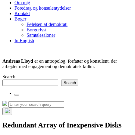
the
Om mig
search
Foredrag og konsulentydelser
field
Kontakt
Bøger
Følelsen af demokrati
Borgerlyst
Samtalesaloner
In English
Andreas Lloyd
er en antropolog, forfatter og konsulent, der
arbejder med engagement og demokratisk kultur.
Search
Search
Toggle
the
Search
Search
search
for:
field
Hide
the
Redundant Array of Inexpensive Disks
search
overlay