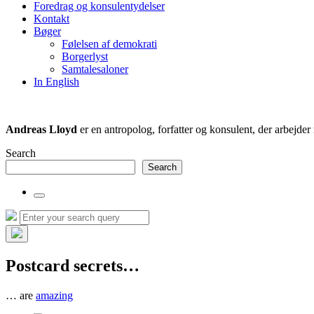
Foredrag og konsulentydelser
field
Kontakt
Bøger
Følelsen af demokrati
Borgerlyst
Samtalesaloner
In English
Andreas Lloyd
er en antropolog, forfatter og konsulent, der arbejd
Search
Search
Toggle
the
Search
Search
search
for:
field
Hide
the
Postcard secrets…
search
overlay
… are
amazing