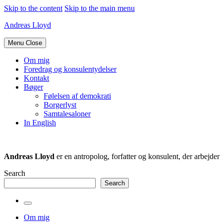
Skip to the content
Skip to the main menu
Andreas Lloyd
Menu
Close
Om mig
Foredrag og konsulentydelser
Kontakt
Bøger
Følelsen af demokrati
Borgerlyst
Samtalesaloner
In English
Andreas Lloyd
er en antropolog, forfatter og konsulent, der arbejd
Search
Search
Toggle
the
Om mig
search