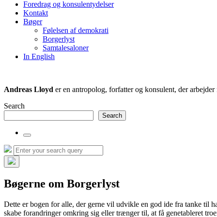
Foredrag og konsulentydelser
field
Kontakt
Bøger
Følelsen af demokrati
Borgerlyst
Samtalesaloner
In English
Andreas Lloyd
er en antropolog, forfatter og konsulent, der arbejd
Search
Search
Toggle
the
Search
Search
search
for:
field
Hide
the
Bøgerne om Borgerlyst
search
overlay
Dette er bogen for alle, der gerne vil udvikle en god ide fra tanke til h
skabe forandringer omkring sig eller trænger til, at få genetableret troen