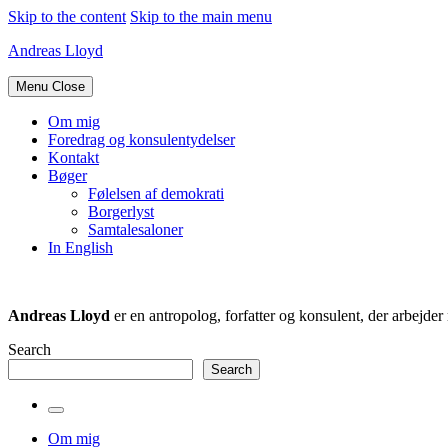
Skip to the content
Skip to the main menu
Andreas Lloyd
Menu
Close
Om mig
Foredrag og konsulentydelser
Kontakt
Bøger
Følelsen af demokrati
Borgerlyst
Samtalesaloner
In English
Andreas Lloyd
er en antropolog, forfatter og konsulent, der arbejd
Search
Search
Toggle
the
Om mig
search