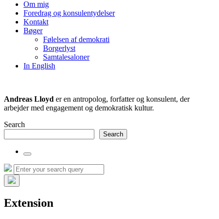
the
Om mig
search
Foredrag og konsulentydelser
field
Kontakt
Bøger
Følelsen af demokrati
Borgerlyst
Samtalesaloner
In English
Andreas Lloyd
er en antropolog, forfatter og konsulent, der
arbejder med engagement og demokratisk kultur.
Search
Search
Toggle
the
Search
Search
search
for:
field
Hide
the
Extension
search
overlay